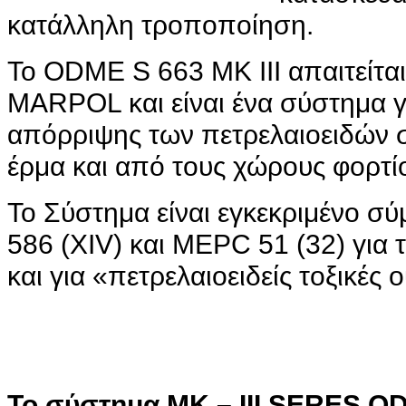
κατάλληλη τροποποίηση.
Το ODME S 663 MK III απαιτείτα
MARPOL και είναι ένα σύστημα γι
απόρριψης των πετρελαιοειδών 
έρμα και από τους χώρους φορτί
Το Σύστημα είναι εγκεκριμένο σ
586 (XIV) και MEPC 51 (32) για 
και για «πετρελαιοειδείς τοξικές 
Το σύστημα MK – III SERES OD