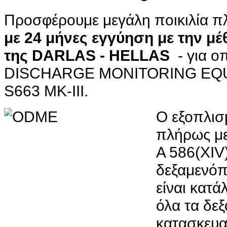
Προσφέρουμε μεγάλη ποικιλία π
με
24 μήνες
εγγύηση
με την μ
της
DARLAS - HELLAS
- για 
DISCHARGE MONITORING EQ
S663 MK-III.
Ο εξοπλισ
πλήρως μ
A 586(XIV
δεξαμενόπ
είναι κατ
όλα τα δε
κατασκευα