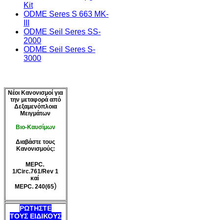
Kit
ODME Seres S 663 MK-
III
ODME Seil Seres SS-
2000
ODME Seil Seres S-
3000
Νέοι Κανονισμοί για
την μεταφορά από
Δεξαμενόπλοια
Μειγμάτων
biofuel blends
Βιο-Καυσίμων
Bio-Fuel Blends
Διαβάστε τους
Κανονισμούς:
MEPC.
1/Circ.761/Rev 1
καί
)
MEPC. 240(65
ΡΩΤΗΣΤΕ
ΤΟΥΣ ΕΙΔΙΚΟΥΣ