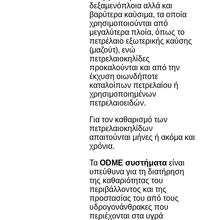
δεξαμενόπλοια αλλά και
βαρύτερα καύσιμα, τα οποία
χρησιμοποιούνται από
μεγαλύτερα πλοία, όπως το
πετρέλαιο εξωτερικής καύσης
(μαζούτ), ενώ
πετρελαιοκηλίδες
προκαλούνται και από την
έκχυση οιωνδήποτε
καταλοίπων πετρελαίου ή
χρησιμοποιημένων
πετρελαιοειδών.
Για τον καθαρισμό των
πετρελαιοκηλίδων
απαιτούνται μήνες ή ακόμα και
χρόνια.
Τα
ODME συστήματα
είναι
υπεύθυνα για τη διατήρηση
της καθαριότητας του
περιβάλλοντος και της
προστασίας του από τους
υδρογονάνθρακες που
περιέχονται στα υγρά