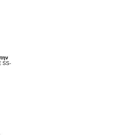
 την
 SS-
T