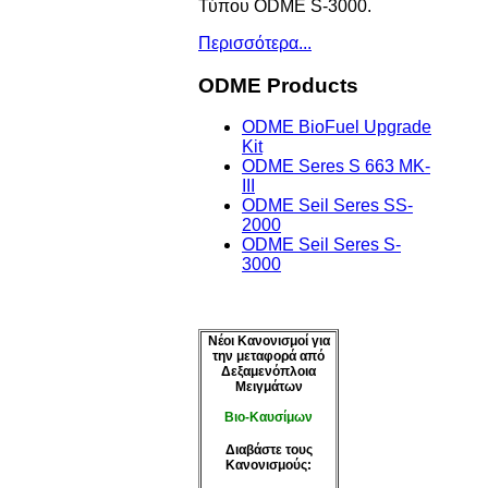
Τύπου ODME S-3000.
Περισσότερα...
ODME
Products
ODME BioFuel Upgrade
Kit
ODME Seres S 663 MK-
III
ODME Seil Seres SS-
2000
ODME Seil Seres S-
3000
Νέοι Κανονισμοί για
την μεταφορά από
Δεξαμενόπλοια
Μειγμάτων
biofuel blends
Βιο-Καυσίμων
Bio-Fuel Blends
Διαβάστε τους
Κανονισμούς: