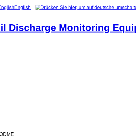
English
il Discharge Monitoring Equ
 ODME