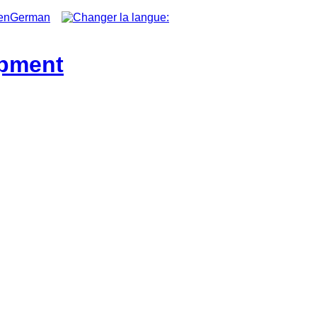
German
ipment