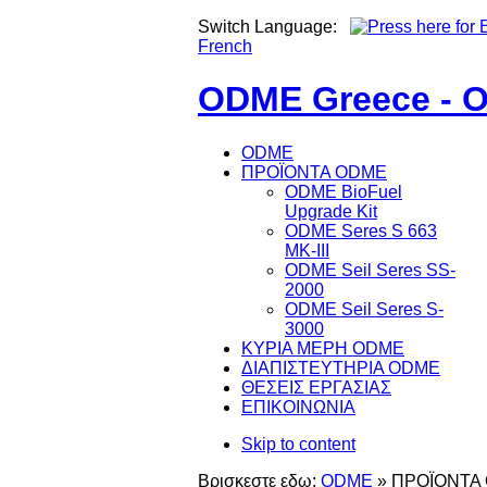
Switch Language:
French
ODME Greece - O
ODME
ΠΡΟΪΟΝΤΑ ODME
ODME BioFuel
Upgrade Kit
ODME Seres S 663
MK-III
ODME Seil Seres SS-
2000
ODME Seil Seres S-
3000
ΚΥΡΙΑ ΜΕΡΗ ODME
ΔΙΑΠΙΣΤΕΥΤΗΡΙΑ ODME
ΘΕΣΕΙΣ ΕΡΓΑΣΙΑΣ
ΕΠΙΚΟΙΝΩΝΙΑ
Skip to content
Βρισκεστε εδω:
ODME
»
ΠΡΟΪΟΝΤΑ