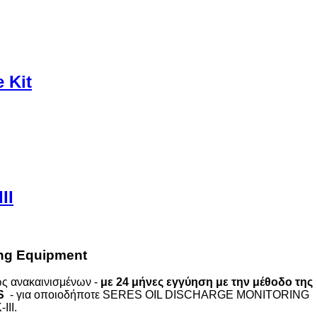
 Kit
II
ing Equipment
ς ανακαινισμένων -
με
24 μήνες
εγγύηση
με την μέθοδο της
S
- για οποιοδήποτε SERES OIL DISCHARGE MONITORING
II.